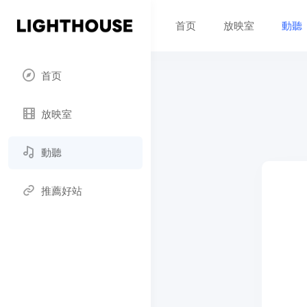
首页
放映室
動聽
首页
放映室
動聽
推薦好站