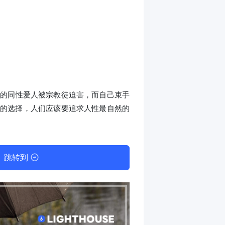
主的同性爱人被宗教徒迫害，而自己束手
的选择，人们应该要追求人性最自然的
跳转到