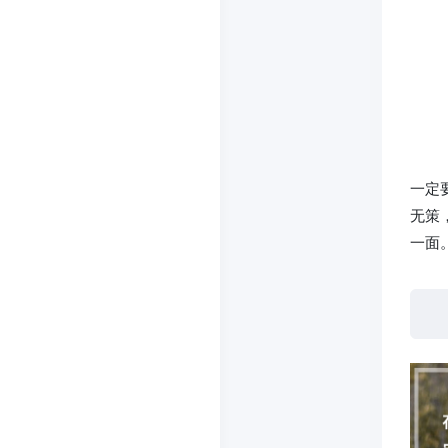
一定
无策
一面