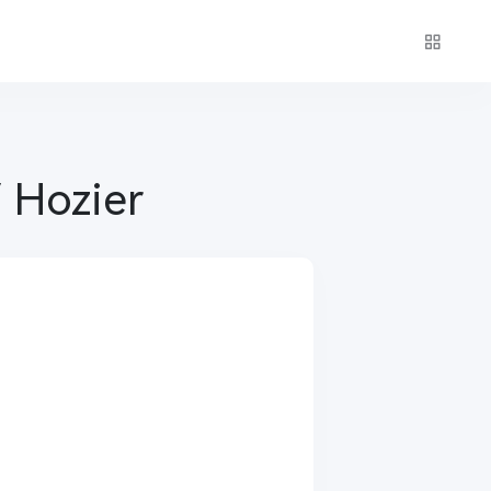
 Hozier