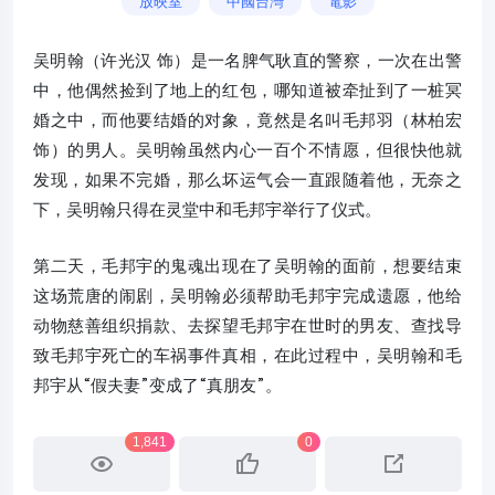
放映室
中國台灣
電影
吴明翰（许光汉 饰）是一名脾气耿直的警察，一次在出警
中，他偶然捡到了地上的红包，哪知道被牵扯到了一桩冥
婚之中，而他要结婚的对象，竟然是名叫毛邦羽（林柏宏
饰）的男人。吴明翰虽然内心一百个不情愿，但很快他就
发现，如果不完婚，那么坏运气会一直跟随着他，无奈之
下，吴明翰只得在灵堂中和毛邦宇举行了仪式。
第二天，毛邦宇的鬼魂出现在了吴明翰的面前，想要结束
这场荒唐的闹剧，吴明翰必须帮助毛邦宇完成遗愿，他给
动物慈善组织捐款、去探望毛邦宇在世时的男友、查找导
致毛邦宇死亡的车祸事件真相，在此过程中，吴明翰和毛
邦宇从“假夫妻”变成了“真朋友”。
1,841
0